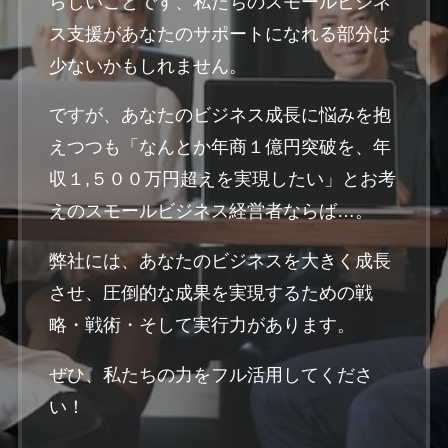
らしいことです、私たちのスモールビジネ
ス支援があなたのサポートになれる部分は
少ないかもしれません。
ですが、あなたのビジネス成長に悩みを抱
えつつも「なんとか年商１億円突破を、年
収１,５００万円超えを実現したい」とお考
えのスモールビジネス経営者ならば…。
弊社には、あなたのビジネスを大きく成長
させ、圧倒的な成果を実現するための戦
略・戦術・そして実行力があります。
ぜひ、私たちの力をフル活用してくださ
い！